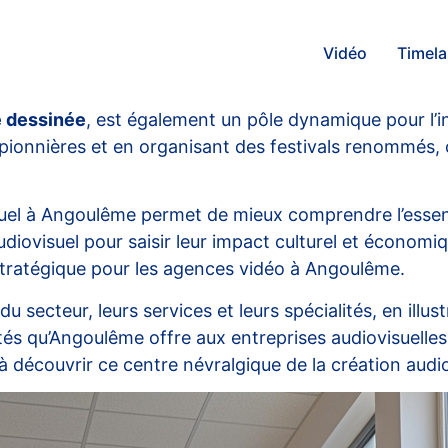
Vidéo
Timel
e dessinée
, est également un pôle dynamique pour l’ind
ionnières et en organisant des festivals renommés, c
ovisuel à Angoulême permet de mieux comprendre l’ess
diovisuel pour saisir leur impact culturel et économiqu
 stratégique pour les
agences vidéo à Angoulême
.
u secteur, leurs services et leurs spécialités, en illu
és qu’Angoulême offre aux entreprises audiovisuelles
à découvrir ce centre névralgique de la création audio