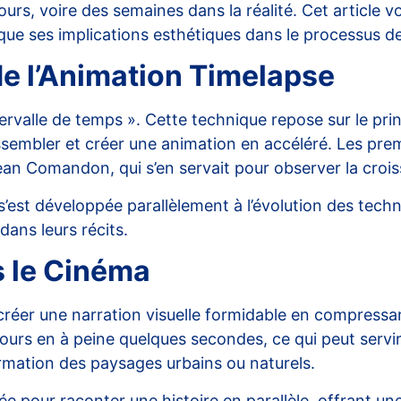
rs, voire des semaines dans la réalité. Cet article vo
ue ses implications esthétiques dans le processus de 
e l’Animation Timelapse
intervalle de temps ». Cette technique repose sur le p
assembler et créer une animation en
accéléré
. Les pre
Jean Comandon, qui s’en servait pour observer la croi
s’est développée parallèlement à l’évolution des tech
ans leurs récits.
s le Cinéma
réer une narration visuelle formidable en compressan
urs en à peine quelques secondes, ce qui peut servir 
mation des paysages urbains ou naturels.
ée pour raconter une histoire en parallèle, offrant un