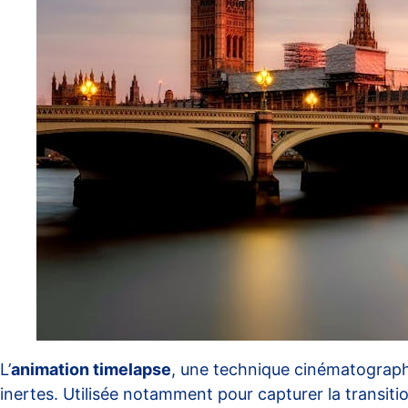
L’
animation timelapse
, une technique cinématograph
inertes. Utilisée notamment pour capturer la transiti