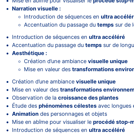
Mise en abîme pour visualiser le
procédé stop-m
Narration visuelle :
Introduction de séquences en
ultra accélé
Accentuation du passage du
temps
sur de 
Introduction de séquences en
ultra accéléré
Accentuation du passage du
temps
sur de longu
Aesthétique :
Création d’une ambiance
visuelle unique
Mise en valeur des
transformations envir
Création d’une ambiance
visuelle unique
Mise en valeur des
transformations environne
Observation de la
croissance des plantes
Étude des
phénomènes célestes
avec longues 
Animation
des personnages et objets
Mise en abîme pour visualiser le
procédé stop-m
Introduction de séquences en
ultra accéléré