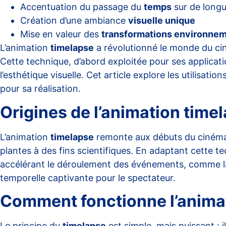
Accentuation du passage du
temps
sur de longu
Création d’une ambiance
visuelle unique
Mise en valeur des
transformations environne
L’animation
timelapse
a révolutionné le monde du ci
Cette technique, d’abord exploitée pour ses applicati
l’esthétique visuelle. Cet article explore les utilisati
pour sa réalisation.
Origines de l’animation time
L’animation
timelapse
remonte aux débuts du cinéma
plantes à des fins scientifiques. En adaptant cette 
accélérant le déroulement des événements, comme la
temporelle captivante pour le spectateur.
Comment fonctionne l’animat
Le principe du
timelapse
est simple, mais puissant : 