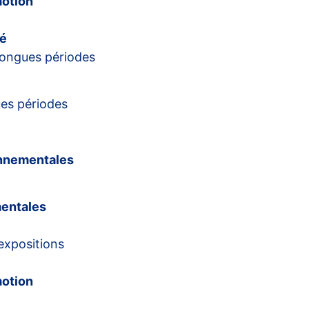
otion
ré
longues périodes
es périodes
onnementales
mentales
expositions
otion