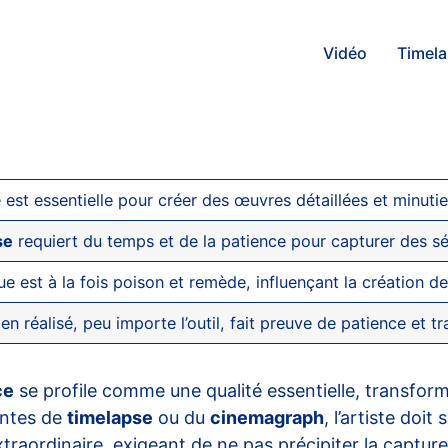
Vidéo
Timel
 est essentielle pour créer des œuvres détaillées et minutieu
se
requiert du temps et de la patience pour capturer des sé
e est à la fois poison et remède, influençant la création 
ien réalisé, peu importe l’outil, fait preuve de patience et t
ce
se profile comme une qualité essentielle, transfor
nantes de
timelapse
ou du
cinemagraph
, l’artiste doi
traordinaire, exigeant de ne pas précipiter la captu