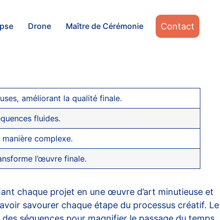
Contact
apse
Drone
Maître de Cérémonie
ses, améliorant la qualité finale.
quences fluides.
de manière complexe.
ransforme l’œuvre finale.
mant chaque projet en une œuvre d’art minutieuse et
t savoir savourer chaque étape du processus créatif. Le
re des séquences pour magnifier le passage du temps.