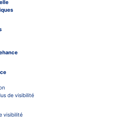
elle
fiques
s
ehance
ce
on
s de visibilité
visibilité