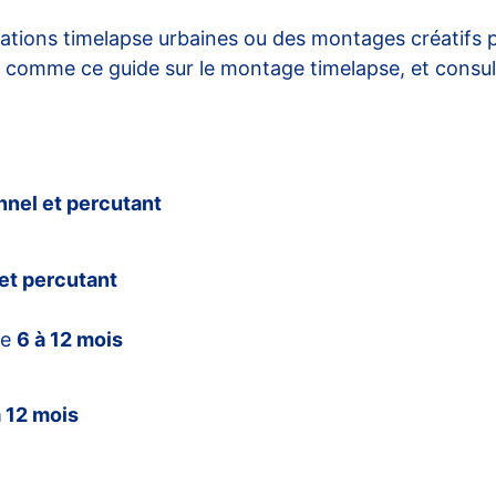
mations timelapse urbaines ou des montages créatifs 
gne comme
ce guide sur le montage timelapse
, et consu
nnel et percutant
et percutant
de
6 à 12 mois
à 12 mois