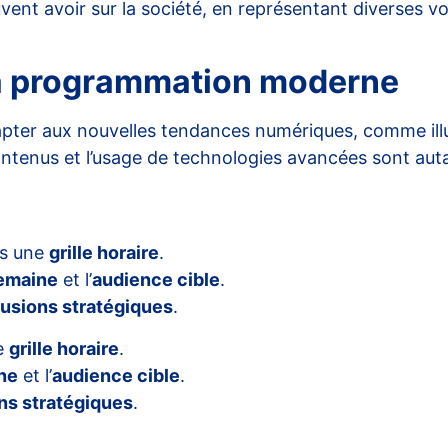
ent avoir sur la société, en représentant diverses vo
 la programmation moderne
adapter aux nouvelles tendances numériques, comme ill
ontenus et l’usage de technologies avancées sont auta
ns une
grille horaire
.
semaine
et l’
audience cible
.
fusions stratégiques
.
e
grille horaire
.
ine
et l’
audience cible
.
ons stratégiques
.