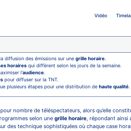
Vidéo
Timel
r la diffusion des émissions sur une
grille horaire
.
es horaires
qui diffèrent selon les jours de la semaine.
aximiser l’
audience
.
ns
pour diffuser sur la TNT.
que plusieurs étapes pour une distribution de
haute qualité
.
ur nombre de téléspectateurs, alors qu’elle constitue
es programmes selon une
grille horaire
, répondant ainsi
ur des technique sophistiquées où chaque case horaire