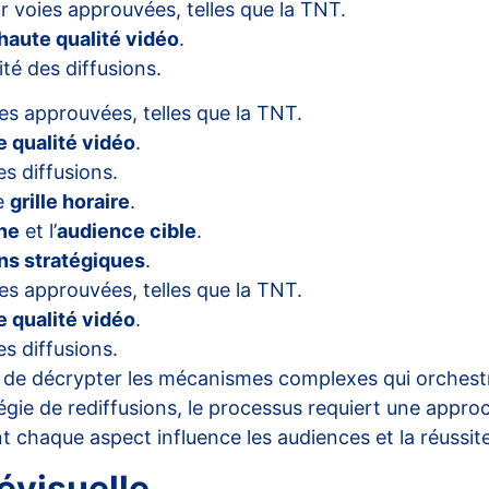
r voies approuvées, telles que la TNT.
haute qualité vidéo
.
té des diffusions.
es approuvées, telles que la TNT.
e qualité vidéo
.
s diffusions.
e
grille horaire
.
ine
et l’
audience cible
.
ons stratégiques
.
es approuvées, telles que la TNT.
e qualité vidéo
.
s diffusions.
 de décrypter les mécanismes complexes qui orchestr
tégie de rediffusions, le processus requiert une appr
 chaque aspect influence les audiences et la réussite
évisuelle