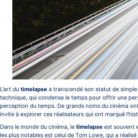
L’art du
timelapse
a transcendé son statut de simple 
technique, qui condense le temps pour offrir une pers
perception du temps. De grands noms du cinéma ont ex
invite à explorer ces réalisateurs qui ont marqué l’hist
Dans le monde du cinéma, le
timelapse
est souvent 
les plus notables est celui de Tom Lowe, qui a réalisé