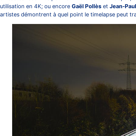
utilisation en 4K; ou encore
Gaël Pollès
et
Jean-Pau
artistes démontrent à quel point le timelapse peut 