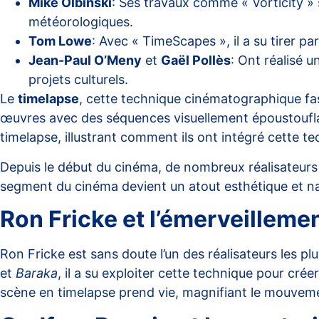
Mike Olbinski
: Ses travaux comme « Vorticity » 
météorologiques.
Tom Lowe
: Avec « TimeScapes », il a su tirer p
Jean-Paul O’Meny
et
Gaël Pollès
: Ont réalisé 
projets culturels.
Le
timelapse
, cette technique cinématographique fas
œuvres avec des séquences visuellement époustouflante
timelapse, illustrant comment ils ont intégré cette tec
Depuis le début du cinéma, de nombreux réalisateur
segment du cinéma devient un atout esthétique et nar
Ron Fricke et l’émerveillem
Ron Fricke est sans doute l’un des réalisateurs les pl
et
Baraka
, il a su exploiter cette technique pour cré
scène en timelapse prend vie, magnifiant le mouveme