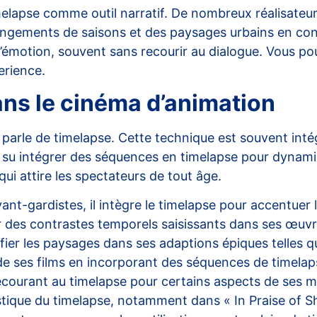
lapse comme outil narratif. De nombreux réalisateurs 
hangements de saisons et des paysages urbains en con
d’émotion, souvent sans recourir au dialogue. Vous p
erience
.
ans le cinéma d’animation
n parle de timelapse. Cette technique est souvent int
ont su intégrer des séquences en timelapse pour dynam
qui attire les spectateurs de tout âge.
ant-gardistes, il intègre le timelapse pour accentuer 
réer des contrastes temporels saisissants dans ses œ
fier les paysages dans ses adaptions épiques telles 
 de ses films en incorporant des séquences de timela
recourant au timelapse pour certains aspects de ses m
tistique du timelapse, notamment dans « In Praise of 