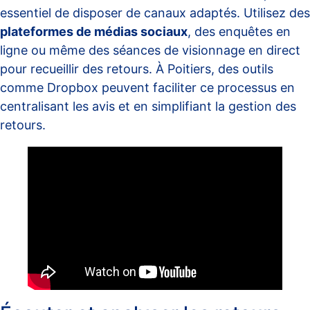
essentiel de disposer de canaux adaptés. Utilisez des
plateformes de médias sociaux
, des enquêtes en
ligne ou même des séances de visionnage en direct
pour recueillir des retours. À Poitiers, des outils
comme
Dropbox
peuvent faciliter ce processus en
centralisant les avis et en simplifiant la gestion des
retours.