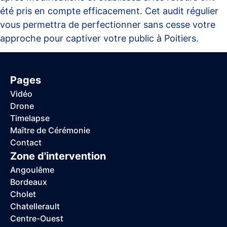
été pris en compte efficacement. Cet audit régulier
vous permettra de perfectionner sans cesse votre
approche pour captiver votre public à Poitiers.
Pages
Vidéo
Drone
Timelapse
Maître de Cérémonie
Contact
Zone d'intervention
Angoulême
Bordeaux
Cholet
Chatellerault
Centre-Ouest