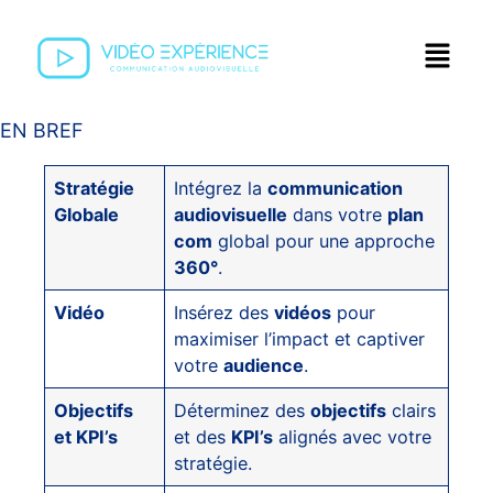
EN BREF
Stratégie
Intégrez la
communication
Globale
audiovisuelle
dans votre
plan
com
global pour une approche
360°
.
Vidéo
Insérez des
vidéos
pour
maximiser l’impact et captiver
votre
audience
.
Objectifs
Déterminez des
objectifs
clairs
et KPI’s
et des
KPI’s
alignés avec votre
stratégie.