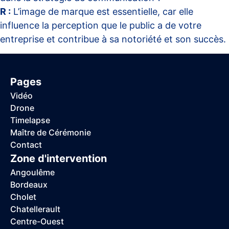
R :
L’image de marque est essentielle, car elle
influence la perception que le public a de votre
entreprise et contribue à sa notoriété et son succès.
Pages
Vidéo
Drone
Timelapse
Maître de Cérémonie
Contact
Zone d'intervention
Angoulême
Bordeaux
Cholet
Chatellerault
Centre-Ouest