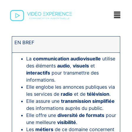
EN BREF
La
communication audiovisuelle
utilise
des éléments
audio
,
visuels
et
interactifs
pour transmettre des
informations.
Elle englobe les annonces publiques via
les services de
radio
et de
télévision
.
Elle assure une
transmission simplifiée
des informations auprès du public.
Elle offre une
diversité de formats
pour
une meilleure
visibilité
.
Les
métiers
de ce domaine concernent