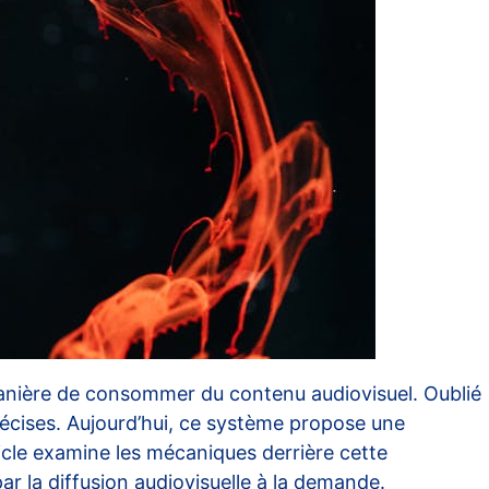
nière de consommer du contenu audiovisuel. Oublié
récises. Aujourd’hui, ce système propose une
icle examine les mécaniques derrière cette
par la
diffusion audiovisuelle
à la demande.