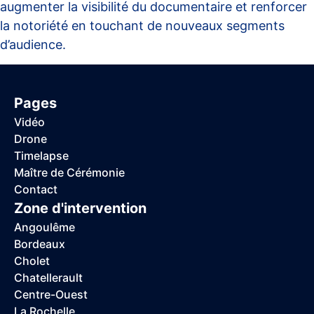
augmenter la visibilité du documentaire et renforcer
la notoriété en touchant de nouveaux segments
d’audience.
Pages
Vidéo
Drone
Timelapse
Maître de Cérémonie
Contact
Zone d'intervention
Angoulême
Bordeaux
Cholet
Chatellerault
Centre-Ouest
La Rochelle