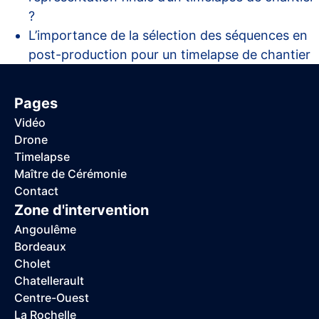
?
L’importance de la sélection des séquences en
post-production pour un timelapse de chantier
Pages
Vidéo
Drone
Timelapse
Maître de Cérémonie
Contact
Zone d'intervention
Angoulême
Bordeaux
Cholet
Chatellerault
Centre-Ouest
La Rochelle