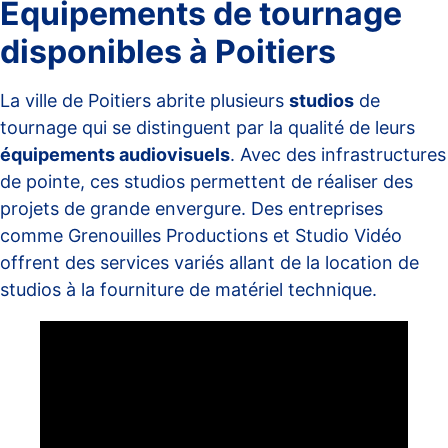
Équipements de tournage
disponibles à Poitiers
La ville de Poitiers abrite plusieurs
studios
de
tournage qui se distinguent par la qualité de leurs
équipements audiovisuels
. Avec des infrastructures
de pointe, ces studios permettent de réaliser des
projets de grande envergure. Des entreprises
comme
Grenouilles Productions
et
Studio Vidéo
offrent des services variés allant de la location de
studios à la fourniture de matériel technique.