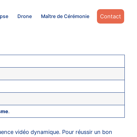
Contact
apse
Drone
Maître de Cérémonie
sme
.
uence vidéo dynamique. Pour réussir un bon