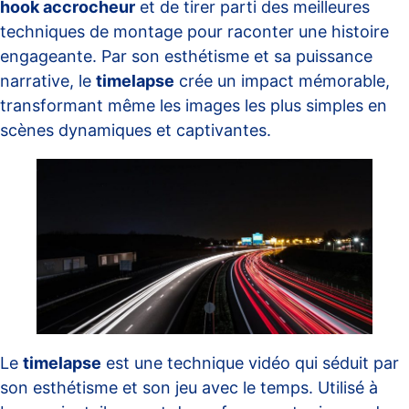
hook accrocheur
et de tirer parti des meilleures
techniques de montage pour raconter une histoire
engageante. Par son esthétisme et sa puissance
narrative, le
timelapse
crée un impact mémorable,
transformant même les images les plus simples en
scènes dynamiques et captivantes.
Le
timelapse
est une technique vidéo qui séduit par
son esthétisme et son jeu avec le temps. Utilisé à