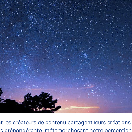
t les créateurs de contenu partagent leurs créations
 plus prépondérante, métamorphosant notre perceptio