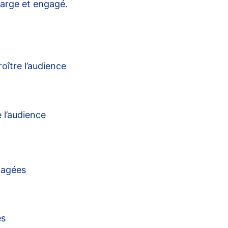
 large et engagé.
oître l’audience
 l’audience
rtagées
es