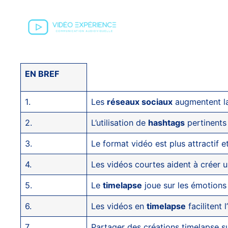
EN BREF
1.
Les
réseaux sociaux
augmentent la 
2.
L’utilisation de
hashtags
pertinents 
3.
Le format vidéo est plus attractif 
4.
Les vidéos courtes aident à créer 
5.
Le
timelapse
joue sur les émotions
6.
Les vidéos en
timelapse
facilitent 
7.
Partager des créations timelapse s