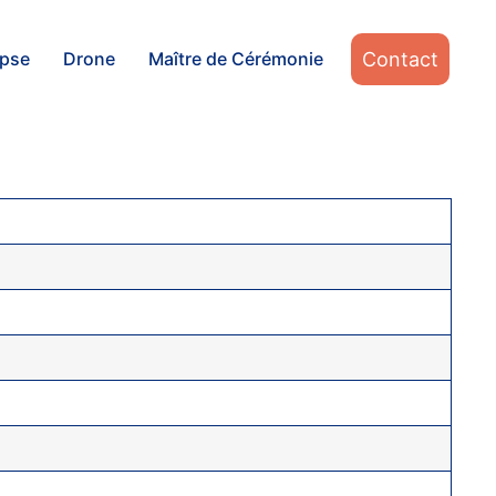
Contact
apse
Drone
Maître de Cérémonie
.