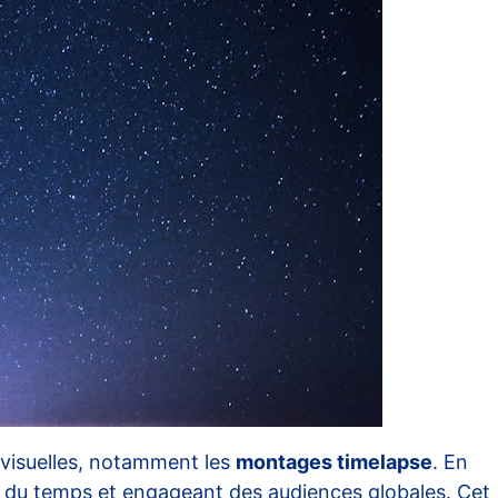
 visuelles, notamment les
montages timelapse
. En
n du temps et engageant des audiences globales. Cet