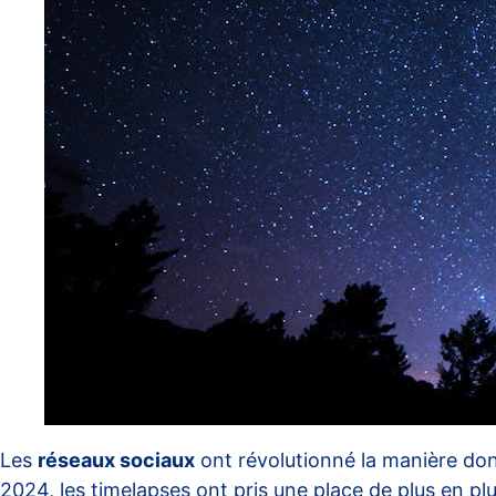
Les
réseaux sociaux
ont révolutionné la manière don
2024, les timelapses ont pris une place de plus en