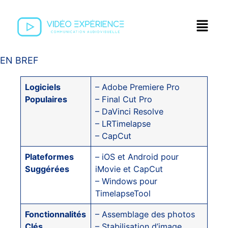
EN BREF
Logiciels
– Adobe Premiere Pro
Populaires
– Final Cut Pro
– DaVinci Resolve
– LRTimelapse
– CapCut
Plateformes
– iOS et Android pour
Suggérées
iMovie et CapCut
– Windows pour
TimelapseTool
Fonctionnalités
– Assemblage des photos
Clés
– Stabilisation d’image