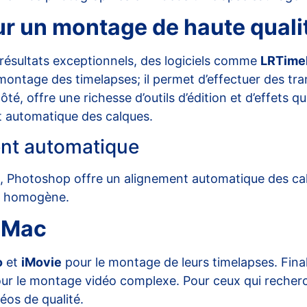
ur un montage de haute quali
 résultats exceptionnels, des logiciels comme
LRTime
ontage des timelapses; il permet d’effectuer des trans
é, offre une richesse d’outils d’édition et d’effets q
t automatique des calques.
ent automatique
s,
Photoshop
offre un alignement automatique des cal
et homogène.
s Mac
o
et
iMovie
pour le montage de leurs timelapses. Final
our le montage vidéo complexe. Pour ceux qui recherc
déos de qualité.