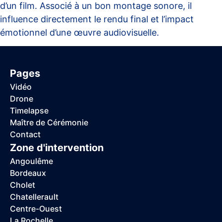
d’un film. Associé à un bon montage sonore, il
influence directement le rendu final et l’impact
émotionnel d’une œuvre audiovisuelle.
Pages
Vidéo
Drone
Timelapse
Maître de Cérémonie
Contact
Zone d'intervention
Angoulême
Bordeaux
Cholet
Chatellerault
Centre-Ouest
La Rochelle