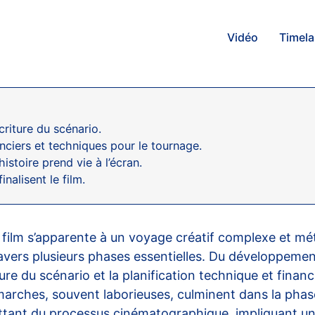
Vidéo
Timel
écriture du scénario.
anciers et techniques pour le tournage.
’histoire prend vie à l’écran.
nalisent le film.
un film s’apparente à un voyage créatif complexe et mé
vers plusieurs phases essentielles. Du développement d
ure du scénario et la planification technique et fina
démarches, souvent laborieuses, culminent dans la pha
battant du processus cinématographique, impliquant u