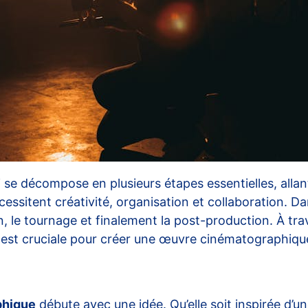
i se décompose en plusieurs étapes essentielles, allan
cessitent créativité, organisation et collaboration. 
on, le tournage et finalement la post-production. À 
est cruciale pour créer une œuvre cinématographique
phique
débute avec une idée. Qu’elle soit inspirée d’un