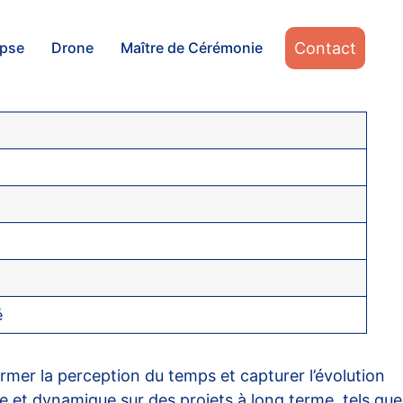
Contact
apse
Drone
Maître de Cérémonie
é
er la perception du temps et capturer l’évolution
e et dynamique sur des projets à long terme, tels que