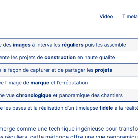
Vidéo
Timel
e des
images
à intervalles
réguliers
puis les assemble
nte les projets de
construction
en haute qualité
la façon de capturer et de partager les
projets
ce l’image de
marque
et l’e-réputation
une vue
chronologique
et panoramique des chantiers
e les bases et la réalisation d’un timelapse
fidèle
à la réalit
erge comme une technique ingénieuse pour transform
es réguliers, cette méthode offre une vue panoramiqu