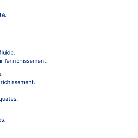
té.
luide.
r l’enrichissement.
e.
enrichissement.
quates.
es.