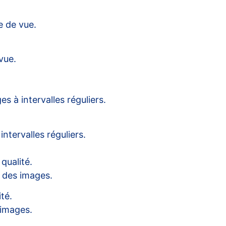
e de vue.
vue.
s à intervalles réguliers.
ntervalles réguliers.
qualité.
e des images.
té.
 images.