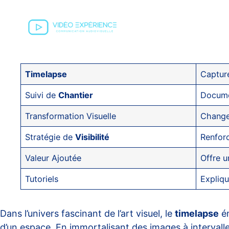
Timelapse
Captur
Suivi de
Chantier
Docume
Transformation Visuelle
Change 
Stratégie de
Visibilité
Renfor
Valeur Ajoutée
Offre 
Tutoriels
Expliqu
Dans l’univers fascinant de l’art visuel, le
timelapse
ém
d’un espace. En immortalisant des images à intervall