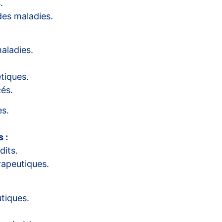
.
des maladies.
aladies.
tiques.
cés.
es.
 :
dits.
rapeutiques.
tiques.