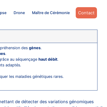
Contact
apse
Drone
Maître de Cérémonie
ompréhension des
gènes
.
ues
.
 grâce au séquençage
haut débit
.
ents adaptés.
uer les maladies génétiques rares.
mettant de détecter des variations génomiques