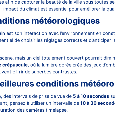
 afin de capturer la beauté de la ville sous toutes 
’impact du climat est essentiel pour améliorer la qual
nditions météorologiques
bain est son interaction avec l’environnement en cons
entiel de choisir les
réglages corrects
et d’anticiper 
ène, mais un ciel totalement couvert pourrait diminu
e crépuscule
, où la lumière dorée crée des jeux d’omb
vent offrir de superbes contrastes.
meilleures conditions météor
, des intervals de prise de vue de
5 à 10 secondes
su
ant, pensez à utiliser un intervalle de
10 à 30 second
iguration des caméras timelapse
.