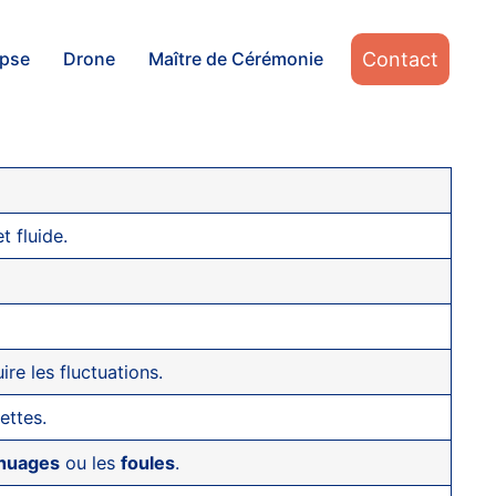
Contact
apse
Drone
Maître de Cérémonie
 fluide.
re les fluctuations.
ettes.
nuages
ou les
foules
.