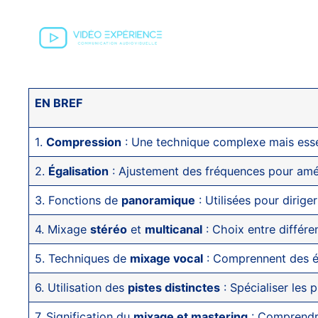
EN BREF
1.
Compression
: Une technique complexe mais essen
2.
Égalisation
: Ajustement des fréquences pour améli
3. Fonctions de
panoramique
: Utilisées pour dirige
4. Mixage
stéréo
et
multicanal
: Choix entre différe
5. Techniques de
mixage vocal
: Comprennent des ét
6. Utilisation des
pistes distinctes
: Spécialiser les 
7. Signification du
mixage et mastering
: Comprendre