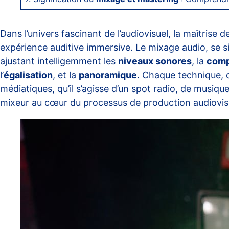
Dans l’univers fascinant de l’audiovisuel, la maîtrise 
expérience auditive immersive. Le mixage audio, se sit
ajustant intelligemment les
niveaux sonores
, la
comp
l’
égalisation
, et la
panoramique
. Chaque technique,
médiatiques, qu’il s’agisse d’un spot radio, de musiq
mixeur au cœur du processus de production audiovisu