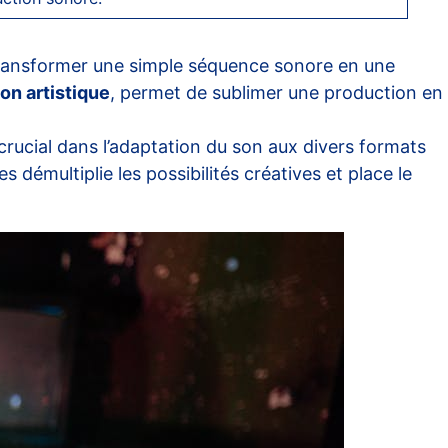
transformer une simple séquence sonore en une
on artistique
, permet de sublimer une production en
 crucial dans l’adaptation du son aux divers formats
démultiplie les possibilités créatives et place le