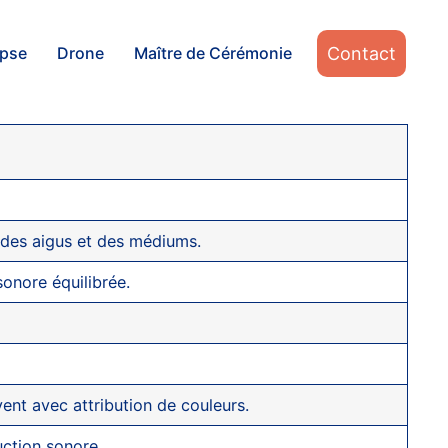
Contact
apse
Drone
Maître de Cérémonie
 des aigus et des médiums.
sonore équilibrée.
vent avec attribution de couleurs.
ction sonore.