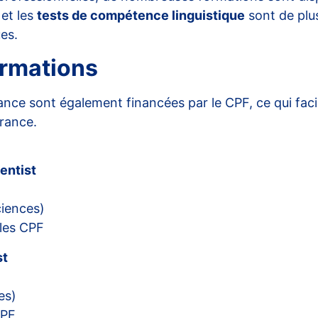
et les
tests de compétence linguistique
sont de plus
es.
ormations
nce sont également financées par le CPF, ce qui facili
France
.
entist
iences)
bles CPF
st
es)
CPF