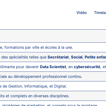
Vidéo
Timel
e, formations par ville et écoles à la une.
s des spécialités telles que
Secrétariat
,
Social
,
Petite enf
plômante pour devenir
Data Scientist
, en
cybersécurité
, e
itiale au développement professionnel continu.
 de Gestion, Informatique, et Digital.
its et complets en diverses disciplines.
 stratégies de marketing, et conseils pour le montage.