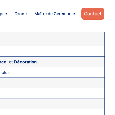
Contact
apse
Drone
Maître de Cérémonie
ance
, et
Décoration
.
t plus.