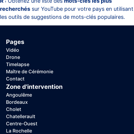
R :
Obtenez une liste des
mots-clés les plus
recherchés
sur YouTube pour votre pays en utilisant
les outils de suggestions de mots-clés populaires.
Pages
Vidéo
Drone
Timelapse
Maître de Cérémonie
Contact
Zone d'intervention
Angoulême
Bordeaux
Cholet
Chatellerault
Centre-Ouest
La Rochelle