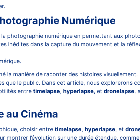
er
.
 Photographie Numérique
cé la photographie numérique en permettant aux phot
es inédites dans la capture du mouvement et la réfle
umérique
.
né la manière de raconter des histoires visuellement
tes que le public. Dans cet article, nous exploreron
btilités entre
timelapse
,
hyperlapse
, et
dronelapse
, 
e au Cinéma
phique, choisir entre
timelapse
,
hyperlapse
, et
dron
our montrer l’évolution sur une durée étendue, comme