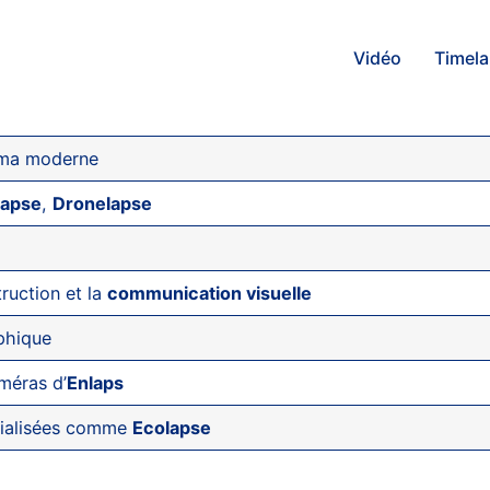
Vidéo
Timel
éma moderne
lapse
,
Dronelapse
ruction et la
communication visuelle
phique
méras d’
Enlaps
écialisées comme
Ecolapse