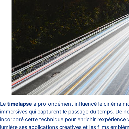
Le
timelapse
a profondément influencé le cinéma mod
immersives qui capturent le passage du temps. De n
incorporé cette technique pour enrichir l’expérience vi
lumière ses applications créatives et les films emblém