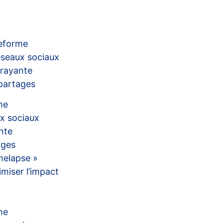
teforme
éseaux sociaux
trayante
partages
me
ux sociaux
nte
ages
imelapse »
miser l’impact
me