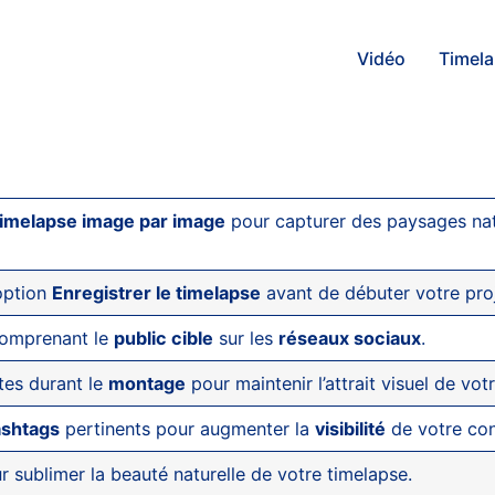
Vidéo
Timel
timelapse image par image
pour capturer des paysages nat
’option
Enregistrer le timelapse
avant de débuter votre proj
 comprenant le
public cible
sur les
réseaux sociaux
.
tes durant le
montage
pour maintenir l’attrait visuel de vot
ashtags
pertinents pour augmenter la
visibilité
de votre con
 sublimer la beauté naturelle de votre timelapse.