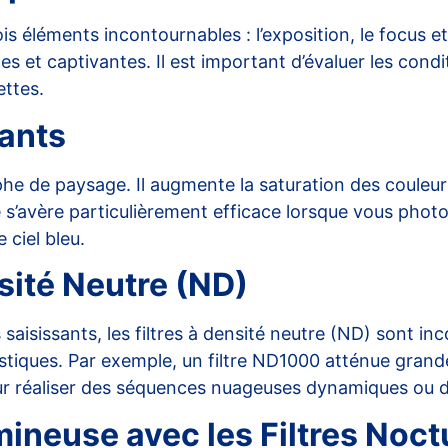
is éléments incontournables : l’exposition, le focus e
et captivantes. Il est important d’évaluer les conditi
ettes.
sants
e de paysage. Il augmente la saturation des couleurs e
re s’avère particulièrement efficace lorsque vous pho
 ciel bleu.
nsité Neutre (ND)
 saisissants, les
filtres à densité neutre
(ND) sont inco
tistiques. Par exemple, un
filtre ND1000
atténue grande
ur réaliser des séquences nuageuses dynamiques ou d
mineuse avec les Filtres Noc