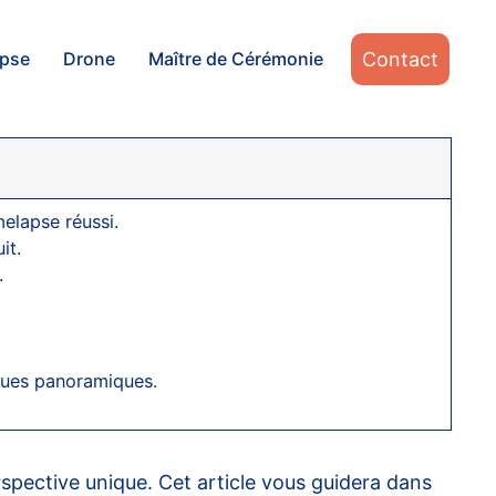
Contact
apse
Drone
Maître de Cérémonie
elapse réussi.
it.
.
ues panoramiques.
spective unique. Cet article vous guidera dans