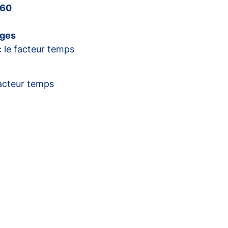
360
ages
 le facteur temps
acteur temps