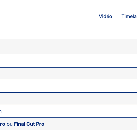
Vidéo
Timel
n
ro
ou
Final Cut Pro