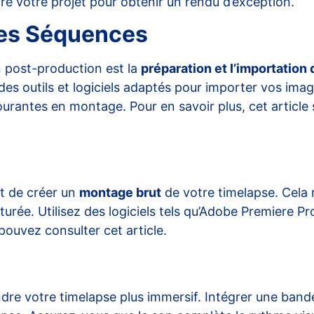
e votre projet pour obtenir un rendu d’exception.
des Séquences
n post-production est la
préparation et l’importatio
z des outils et logiciels adaptés pour importer vos imag
 courantes en montage. Pour en savoir plus, cet
article
st de créer un
montage brut
de votre timelapse. Cela
urée. Utilisez des logiciels tels qu’Adobe Premiere Pr
s pouvez consulter
cet article
.
ndre votre timelapse plus immersif. Intégrer une ban