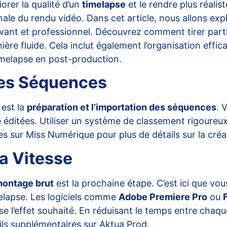
orer la qualité d’un
timelapse
et le rendre plus réalist
inale du rendu vidéo. Dans cet article, nous allons exp
nt et professionnel. Découvrez comment tirer parti de
ère fluide. Cela inclut également l’organisation effica
timelapse en post-production.
des Séquences
est la
préparation et l’importation des séquences
. 
e éditées. Utiliser un système de classement rigoure
es sur
Miss Numérique
pour plus de détails sur la créa
a Vitesse
montage brut
est la prochaine étape. C’est ici que vou
elapse. Les logiciels comme
Adobe Premiere Pro
ou
se l’effet souhaité. En réduisant le temps entre ch
eils supplémentaires sur
Aktua Prod
.