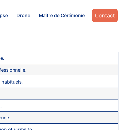
Contact
apse
Drone
Maître de Cérémonie
e.
fessionnelle.
 habituels.
.
eune.
n et visibilité.